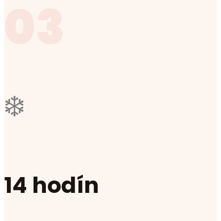
03
❄️
14 hodín