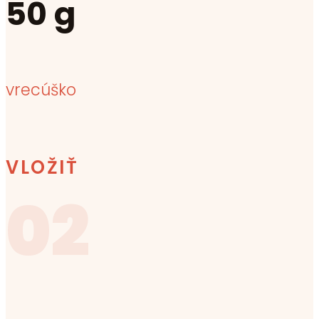
50 g
vrecúško
VLOŽIŤ
02