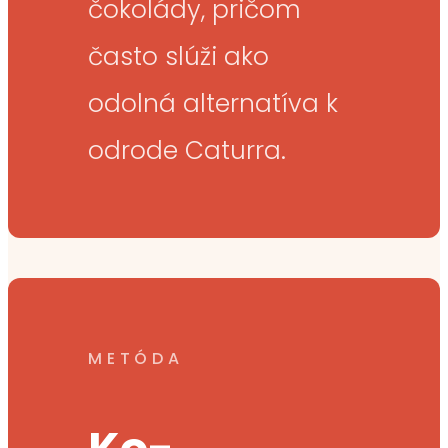
čokolády, pričom
často slúži ako
odolná alternatíva k
odrode Caturra.
METÓDA