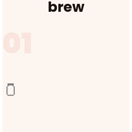
brew
01
🫙