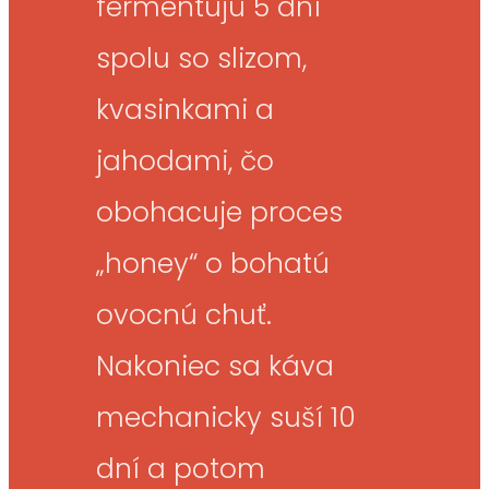
fermentujú 5 dní
spolu so slizom,
kvasinkami a
jahodami, čo
obohacuje proces
„honey“ o bohatú
ovocnú chuť.
Nakoniec sa káva
mechanicky suší 10
dní a potom