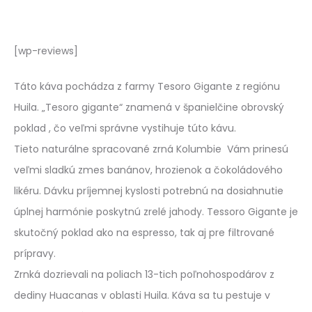
[wp-reviews]
Táto káva pochádza z farmy Tesoro Gigante z regiónu
Huila. „Tesoro gigante“ znamená v španielčine obrovský
poklad , čo veľmi správne vystihuje túto kávu.
Tieto naturálne spracované zrná Kolumbie Vám prinesú
veľmi sladkú zmes banánov, hrozienok a čokoládového
likéru. Dávku príjemnej kyslosti potrebnú na dosiahnutie
úplnej harmónie poskytnú zrelé jahody. Tessoro Gigante je
skutočný poklad ako na espresso, tak aj pre filtrované
prípravy.
Zrnká dozrievali na poliach 13-tich poľnohospodárov z
dediny Huacanas v oblasti Huila. Káva sa tu pestuje v