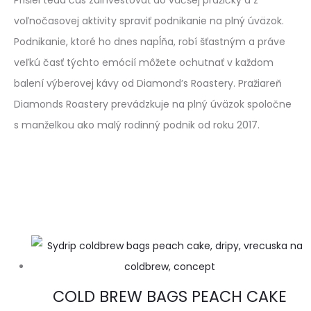
Prišiel teda čas zainvestovať do väčšej pražičky a z
voľnočasovej aktivity spraviť podnikanie na plný úväzok.
Podnikanie, ktoré ho dnes napĺňa, robí šťastným a práve
veľkú časť týchto emócií môžete ochutnať v každom
balení výberovej kávy od Diamond’s Roastery. Pražiareň
Diamonds Roastery prevádzkuje na plný úväzok spoločne
s manželkou ako malý rodinný podnik od roku 2017.
COLD BREW BAGS PEACH CAKE