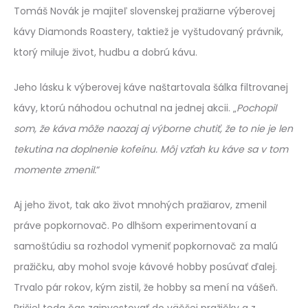
Tomáš Novák je majiteľ slovenskej pražiarne výberovej
kávy Diamonds Roastery, taktiež je vyštudovaný právnik,
ktorý miluje život, hudbu a dobrú kávu.
Jeho lásku k výberovej káve naštartovala šálka filtrovanej
kávy, ktorú náhodou ochutnal na jednej akcii. „
Pochopil
som, že káva môže naozaj aj výborne chutiť, že to nie je len
tekutina na doplnenie kofeínu. Môj vzťah ku káve sa v tom
momente zmenil.
“
Aj jeho život, tak ako život mnohých pražiarov, zmenil
práve popkornovač. Po dlhšom experimentovaní a
samoštúdiu sa rozhodol vymeniť popkornovač za malú
pražičku, aby mohol svoje kávové hobby posúvať ďalej.
Trvalo pár rokov, kým zistil, že hobby sa mení na vášeň.